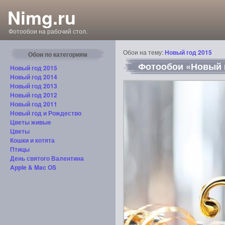
Nimg.ru
Фотообои на рабочий стол.
Обои на тему:
Новый год 2015
Обои по категориям
Фотообои «Новый г
Новый год 2015
Новый год 2014
Новый год 2013
Новый год 2012
Новый год 2011
Новый год и Рождество
Цветы живые
Цветы
Кошки и котята
Птицы
День святого Валентина
Apple & Mac OS