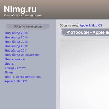
Nimg.ru
Фотообои на рабочий стол.
Обои на тему:
Apple & Mac OS
Обои по категориям
Фотообои «Apple &
Новый год 2015
Новый год 2014
Новый год 2013
Новый год 2012
Новый год 2011
Новый год и Рождество
Цветы живые
Цветы
Кошки и котята
Птицы
День святого Валентина
Apple & Mac OS